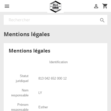
shopping_cart



Mentions légales
Mentions légales
Identification
Statut
813 042 652 000 12
juridiquel
Nom
LY
responsable
Prénom
Esther
responsable